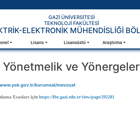
GAZİ ÜNİVERSİTESİ
TEKNOLOJİ FAKÜLTESİ
KTRİK-ELEKTRONİK MÜHENDİSLİĞİ B
onel
Lisans
Lisansüstü
Araştırma
n Yönetmelik ve Yönergeler
//www.yok.gov.tr/kurumsal/mevzuat
lama Esasları için
https://fbe.gazi.edu.tr/view/page/292281