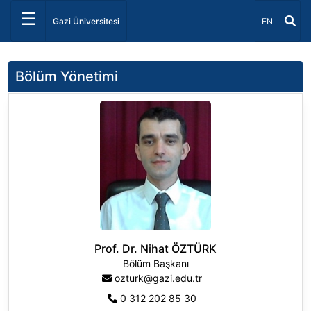
☰
Dil Seçiniz 
Gazi Üniversitesi
EN
Bölüm Yönetimi
Prof. Dr. Nihat ÖZTÜRK
Bölüm Başkanı
ozturk@gazi.edu.tr
0 312 202 85 30