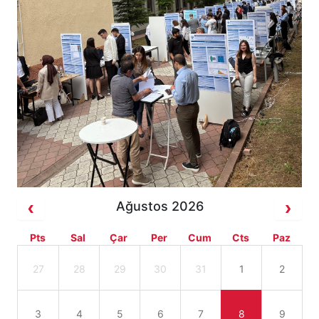
Ağustos 2026
Pts
Sal
Çar
Per
Cum
Cts
Paz
27
28
29
30
31
1
2
3
4
5
6
7
8
9