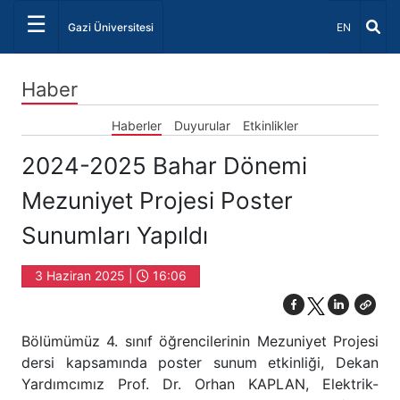
☰
Dil Seçiniz 
Gazi Üniversitesi
EN
Haber
Haberler
Duyurular
Etkinlikler
2024-2025 Bahar Dönemi
Mezuniyet Projesi Poster
Sunumları Yapıldı
3 Haziran 2025 |
16:06
Bölümümüz 4. sınıf öğrencilerinin Mezuniyet Projesi
dersi kapsamında poster sunum etkinliği, Dekan
Yardımcımız Prof. Dr. Orhan KAPLAN, Elektrik-